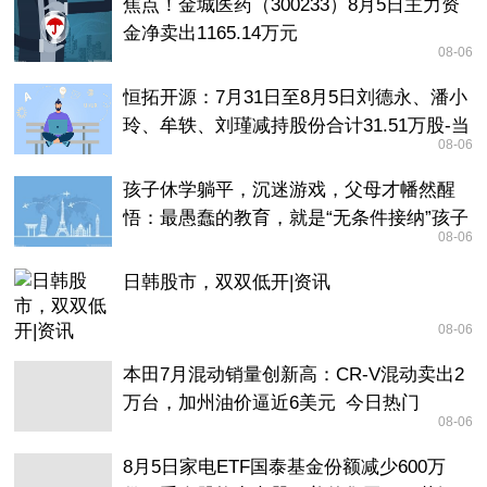
焦点！金城医药（300233）8月5日主力资
金净卖出1165.14万元
08-06
恒拓开源：7月31日至8月5日刘德永、潘小
玲、牟轶、刘瑾减持股份合计31.51万股-当
08-06
前热讯
孩子休学躺平，沉迷游戏，父母才幡然醒
悟：最愚蠢的教育，就是“无条件接纳”孩子
08-06
速读
日韩股市，双双低开|资讯
08-06
本田7月混动销量创新高：CR-V混动卖出2
万台，加州油价逼近6美元_今日热门
08-06
8月5日家电ETF国泰基金份额减少600万