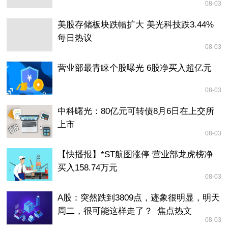
08-03
美股存储板块跌幅扩大 美光科技跌3.44%
每日热议
08-03
营业部最青睐个股曝光 6股净买入超亿元
08-03
中科曙光：80亿元可转债8月6日在上交所
上市
08-03
【快播报】*ST航图涨停 营业部龙虎榜净
买入158.74万元
08-03
A股：突然跌到3809点，迹象很明显，明天
周二，很可能这样走了？_焦点热文
08-03