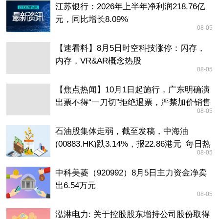
江苏银行：2026年上半年净利润218.76亿
元，同比增长8.09%
08-05
【速看料】8月5日时空科技涨停：闪存，
内存，VR&AR概念热股
08-05
【焦点热闻】10月1日起施行，广东明确演
出票不得“一刀切”拒绝退票，严禁加价销售
08-05
等
石油股集体走弱，截至发稿，中海油
(00883.HK)跌3.14%，报22.86港元_每日热
08-05
点
中科美菱（920992）8月5日主力资金净卖
出6.54万元
08-05
泓淋电力: 关于控股股东增持公司股份取得