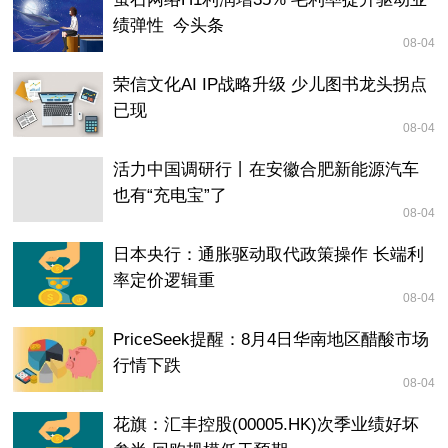
绩弹性_今头条
08-04
荣信文化AI IP战略升级 少儿图书龙头拐点
已现
08-04
活力中国调研行丨在安徽合肥新能源汽车
也有“充电宝”了
08-04
日本央行：通胀驱动取代政策操作 长端利
率定价逻辑重
08-04
PriceSeek提醒：8月4日华南地区醋酸市场
行情下跌
08-04
花旗：汇丰控股(00005.HK)次季业绩好坏