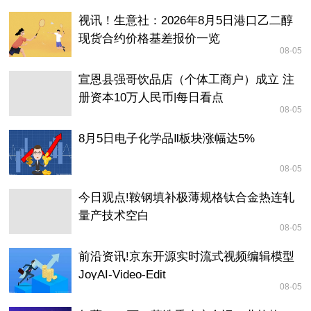
视讯！生意社：2026年8月5日港口乙二醇
现货合约价格基差报价一览
08-05
宣恩县强哥饮品店（个体工商户）成立 注
册资本10万人民币|每日看点
08-05
8月5日电子化学品Ⅱ板块涨幅达5%
08-05
今日观点!鞍钢填补极薄规格钛合金热连轧
量产技术空白
08-05
前沿资讯!京东开源实时流式视频编辑模型
JoyAI-Video-Edit
08-05