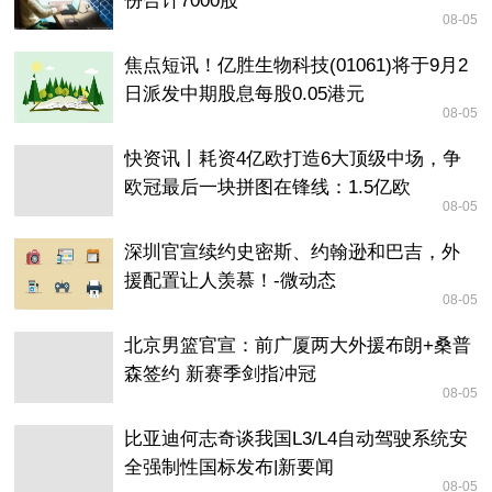
份合计7000股
08-05
焦点短讯！亿胜生物科技(01061)将于9月2
日派发中期股息每股0.05港元
08-05
快资讯丨耗资4亿欧打造6大顶级中场，争
欧冠最后一块拼图在锋线：1.5亿欧
08-05
深圳官宣续约史密斯、约翰逊和巴吉，外
援配置让人羡慕！-微动态
08-05
北京男篮官宣：前广厦两大外援布朗+桑普
森签约 新赛季剑指冲冠
08-05
比亚迪何志奇谈我国L3/L4自动驾驶系统安
全强制性国标发布|新要闻
08-05