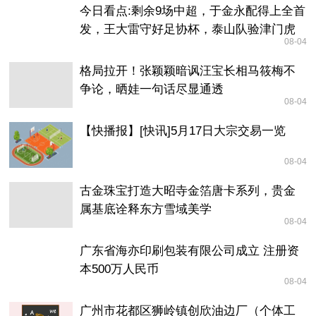
今日看点:剩余9场中超，于金永配得上全首
发，王大雷守好足协杯，泰山队验津门虎
08-04
含金量
格局拉开！张颖颖暗讽汪宝长相马筱梅不
争论，晒娃一句话尽显通透
08-04
【快播报】[快讯]5月17日大宗交易一览
08-04
古金珠宝打造大昭寺金箔唐卡系列，贵金
属基底诠释东方雪域美学
08-04
广东省海亦印刷包装有限公司成立 注册资
本500万人民币
08-04
广州市花都区狮岭镇创欣油边厂（个体工