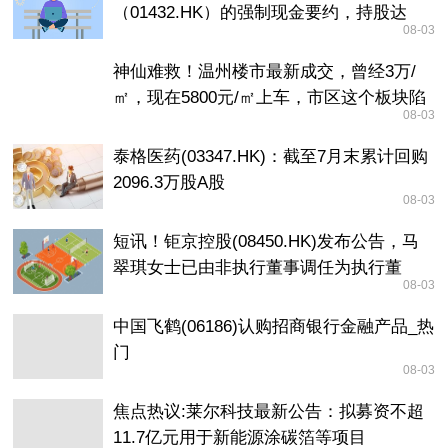
（01432.HK）的强制现金要约，持股达
08-03
83.52%
神仙难救！温州楼市最新成交，曾经3万/
㎡，现在5800元/㎡上车，市区这个板块陷
08-03
入死局？
泰格医药(03347.HK)：截至7月末累计回购
2096.3万股A股
08-03
短讯！钜京控股(08450.HK)发布公告，马
翠琪女士已由非执行董事调任为执行董
08-03
事，自2026年8月3日起生效
中国飞鹤(06186)认购招商银行金融产品_热
门
08-03
焦点热议:莱尔科技最新公告：拟募资不超
11.7亿元用于新能源涂碳箔等项目