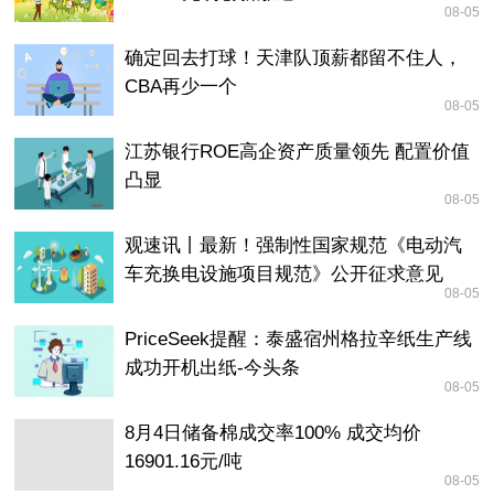
08-05
确定回去打球！天津队顶薪都留不住人，
CBA再少一个
08-05
江苏银行ROE高企资产质量领先 配置价值
凸显
08-05
观速讯丨最新！强制性国家规范《电动汽
车充换电设施项目规范》公开征求意见
08-05
PriceSeek提醒：泰盛宿州格拉辛纸生产线
成功开机出纸-今头条
08-05
8月4日储备棉成交率100% 成交均价
16901.16元/吨
08-05