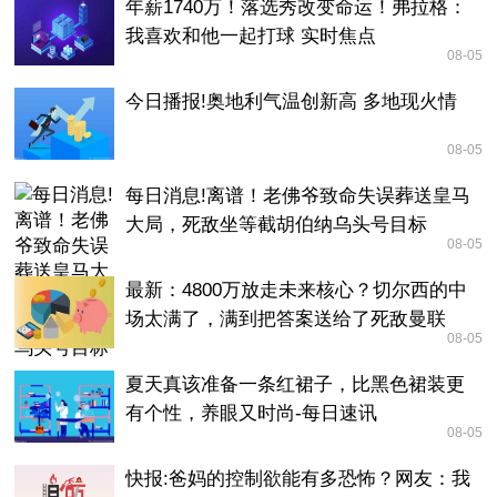
年薪1740万！落选秀改变命运！弗拉格：
我喜欢和他一起打球 实时焦点
08-05
今日播报!奥地利气温创新高 多地现火情
08-05
每日消息!离谱！老佛爷致命失误葬送皇马
大局，死敌坐等截胡伯纳乌头号目标
08-05
最新：4800万放走未来核心？切尔西的中
场太满了，满到把答案送给了死敌曼联
08-05
夏天真该准备一条红裙子，比黑色裙装更
有个性，养眼又时尚-每日速讯
08-05
快报:爸妈的控制欲能有多恐怖？网友：我