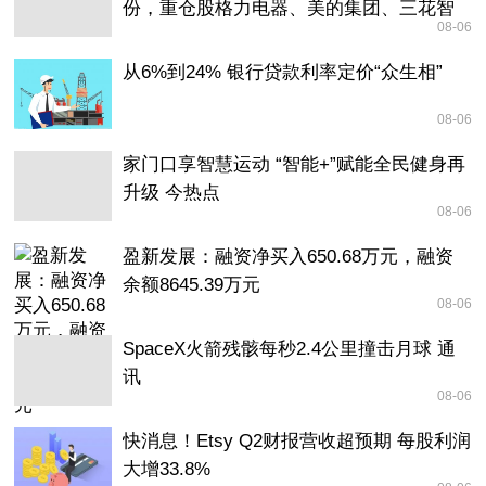
份，重仓股格力电器、美的集团、三花智
08-06
控|热点聚焦
从6%到24% 银行贷款利率定价“众生相”
08-06
家门口享智慧运动 “智能+”赋能全民健身再
升级 今热点
08-06
盈新发展：融资净买入650.68万元，融资
余额8645.39万元
08-06
SpaceX火箭残骸每秒2.4公里撞击月球 通
讯
08-06
快消息！Etsy Q2财报营收超预期 每股利润
大增33.8%