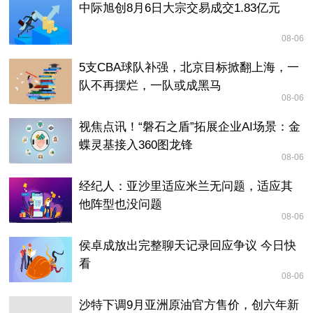
中际旭创8月6日大宗交易成交1.83亿元
08-06
5支CBA球队补强，北京目标掀翻上海，一
队不再摆烂，一队或成黑马
08-06
视焦点讯！“磐石之盾”拓展企业AI场景：金
蝶灵基接入360图龙锋
08-06
经纪人：亚沙里适应米兰无问题，适应其
他阵型也没问题
08-06
侯卓成放出完整聊天记录回应争议 今日快
看
08-06
沙特下调9月亚洲原油官方售价，创六年新