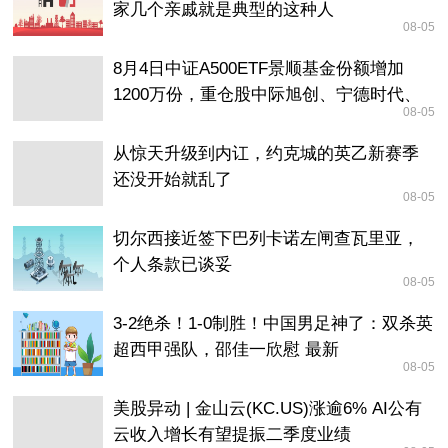
家几个亲戚就是典型的这种人
08-05
8月4日中证A500ETF景顺基金份额增加
1200万份，重仓股中际旭创、宁德时代、
08-05
新易盛
从惊天升级到内讧，约克城的英乙新赛季
还没开始就乱了
08-05
切尔西接近签下巴列卡诺左闸查瓦里亚，
个人条款已谈妥
08-05
3-2绝杀！1-0制胜！中国男足神了：双杀英
超西甲强队，邵佳一欣慰 最新
08-05
美股异动 | 金山云(KC.US)涨逾6% AI公有
云收入增长有望提振二季度业绩