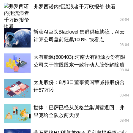
弗罗西诺内拒流浪者千万欧报价 快看
08-04
斩获AI巨头Blackwell集群供应协议，AI云
计算公司盘前狂飙100%_快看点
08-04
大有能源(600403):河南大有能源股份有限
公司关于控股股东一致行动人股份解除质
08-04
押 焦点报道
太龙股份：8月3日董事黄国荣减持股份合
计57万股
08-04
世体：巴萨已经从英格兰集训营返回，弗
里克给全队放两天假
08-04
萤石网络H1利润增35% 毛利率提升驱动业