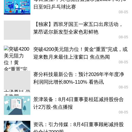
日至9日乒乓球比赛
08-05
【独家】西班牙国王一家五口出席活动，
莱昂诺尔新发型全家色彩鲜艳
08-05
突破4200美元阻力位！黄金“重置”完成，或
迎来数月来最佳上涨窗口 焦点热闻
08-05
赛分科技最新公告：预计2026年半年度净
利润同比增长80%-110% 看热讯
08-05
景津装备：8月4日董事姜桂廷减持股份合
计2万股-焦点播报
08-05
资讯：引力传媒：8月4日董事顾彬减持股