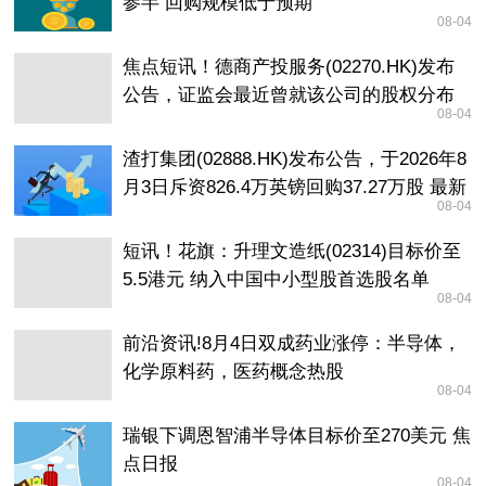
参半 回购规模低于预期
08-04
焦点短讯！德商产投服务(02270.HK)发布
公告，证监会最近曾就该公司的股权分布
08-04
进行查讯
渣打集团(02888.HK)发布公告，于2026年8
月3日斥资826.4万英镑回购37.27万股 最新
08-04
消息
短讯！花旗：升理文造纸(02314)目标价至
5.5港元 纳入中国中小型股首选股名单
08-04
前沿资讯!8月4日双成药业涨停：半导体，
化学原料药，医药概念热股
08-04
瑞银下调恩智浦半导体目标价至270美元 焦
点日报
08-04