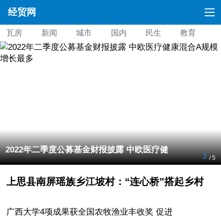
经贸网
瓦房
新闻
城市
国内
民生
教育
娱乐
足迹
原创
热点
要闻
时尚
2022年二季度公募基金财报披露 中欧医疗健
3
/ 5
上思县南屏瑶族乡江坡村：“连心桥”搭起乡村
广西大学4项成果获全国农牧渔业丰收奖 促进