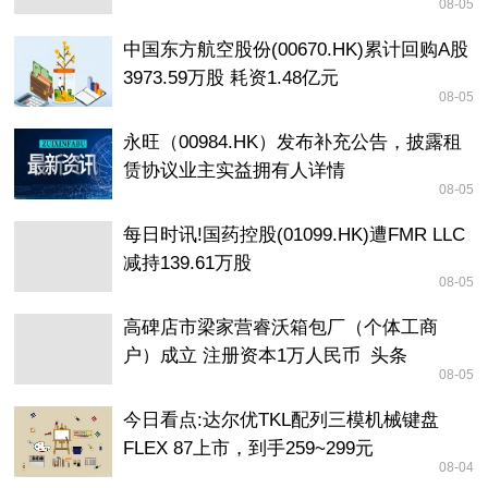
08-05
中国东方航空股份(00670.HK)累计回购A股
3973.59万股 耗资1.48亿元
08-05
永旺（00984.HK）发布补充公告，披露租
赁协议业主实益拥有人详情
08-05
每日时讯!国药控股(01099.HK)遭FMR LLC
减持139.61万股
08-05
高碑店市梁家营睿沃箱包厂（个体工商
户）成立 注册资本1万人民币_头条
08-05
今日看点:达尔优TKL配列三模机械键盘
FLEX 87上市，到手259~299元
08-04