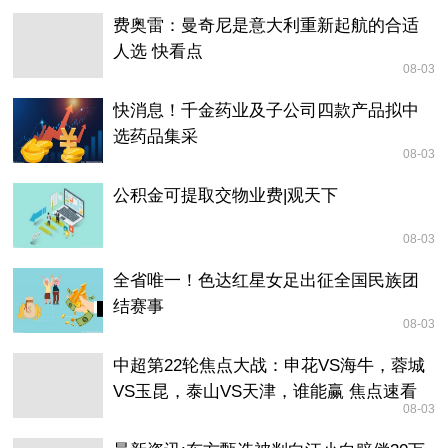
费奥雷：曼奇尼是意大利重新起航的合适
人选 快看点
08-03
快消息！千金药业及子公司四款产品拟中
选药品集采
08-03
公积金可提取交物业费|观天下
08-03
全省唯一！色达红星女足出征全国民族团
结赛事
08-03
中超第22轮焦点大战：申花VS海牛，蓉城
VS玉昆，泰山VS天津，谁能赢 焦点速看
08-03