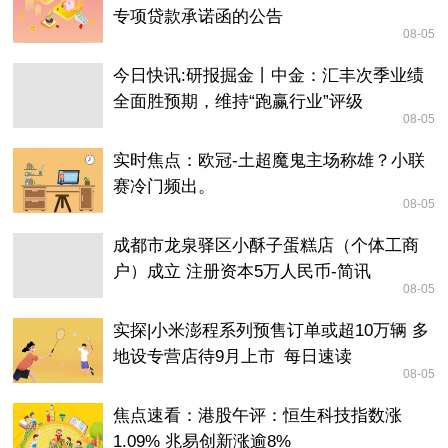
专项贷款承诺函的公告
08-05
今日快讯:研报掘金丨中金：汇丰次季业绩
全面胜预期，维持“跑赢行业”评级
08-05
实时焦点：欧冠-土超魔鬼主场称雄？小联
赛冷门频出。
08-05
成都市龙泉驿区小酥子蛋糕店（个体工商
户）成立 注册资本5万人民币-简讯
08-05
实探|小米澎程系列预售订单或超10万辆 多
地设专营店待9月上市_每日速读
08-05
焦点速看：港股午评：恒生科技指数涨
1.09% 兆易创新涨逾8%