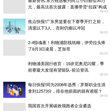
最新资讯:东方甄选被判向江小白赔偿30万
元，最高法首次披露：直播带货“拉踩”构成
08-03
商业诋毁
焦点快报!广东男篮要在下赛季开打之前，
清退以下3人，否则仍难以冲冠
08-03
2-4惊魂夜！利物浦防线纸糊，伊劳拉头疼
了8月3日凌晨，芝加哥
08-03
利物浦美国行收官：19岁尼奥尼闪耀，季
前赛最大发现有望留队-前沿资讯
08-03
每日快报!同为2008年选秀：罗斯职业生涯
拿到12573分，排在他前面的就有谁呢？
08-03
我国首次开展碳效领跑者企业遴选