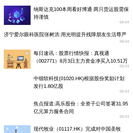
纳斯达克100本周看好博通 两只货运股需保
持谨慎
08-04
济宁爱尔眼科医院张树洪:用光明提升残障朋友生活尊严
08-04
每日速讯：股票行情快报：真视通
（002771）8月3日主力资金净买入10.51万
08-03
元
中细软科技(01020.HK)根据股份奖励计划
发行1.80亿股
08-03
焦点报道:高乐股份：全资子公司签署31.95
亿元算力服务合同
08-03
现代牧业（01117.HK）完成对中国圣牧