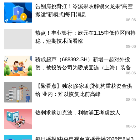
告别肩挑背扛！岑溪果农解锁火龙果“高空
搬运”新模式|每日消息
08-06
热点！丰业银行：欧元在1.15中低位区间持
稳，短期技术面看涨
08-06
骄成超声（688392.SH）新增一起对外投
资，被投资公司为骄成固连（上海）装备
08-06
有限公司
【聚看点】独家|多家助贷机构重获资金供
给 业内：难以恢复此前高峰
08-05
热刺求购加克波，利物浦正考虑放人
08-05
每日播报!中央电视台直播录播2026年8月3