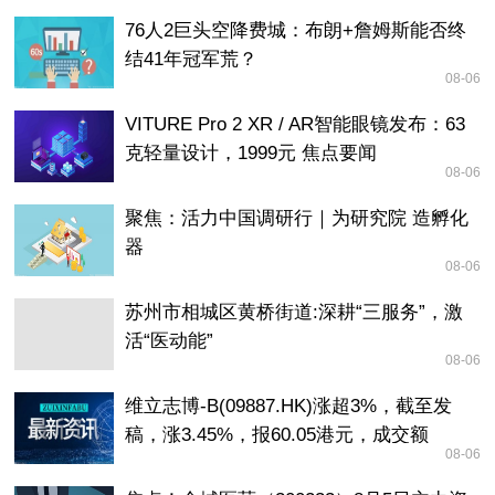
76人2巨头空降费城：布朗+詹姆斯能否终
结41年冠军荒？
08-06
VITURE Pro 2 XR / AR智能眼镜发布：63
克轻量设计，1999元 焦点要闻
08-06
聚焦：活力中国调研行｜为研究院 造孵化
器
08-06
苏州市相城区黄桥街道:深耕“三服务”，激
活“医动能”
08-06
维立志博-B(09887.HK)涨超3%，截至发
稿，涨3.45%，报60.05港元，成交额
08-06
5264.61万港元