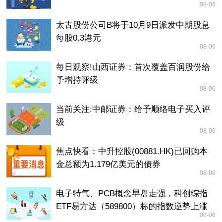
08-06
太古股份公司B将于10月9日派发中期股息
每股0.3港元
08-06
每日观察!山西证券：首次覆盖百润股份给
予增持评级
08-06
当前关注:中邮证券：给予顺络电子买入评
级
08-06
焦点快看：中升控股(00881.HK)已回购本
金总额为1.179亿美元的债券
08-06
电子特气、PCB概念早盘走强，科创综指
ETF易方达（589800）标的指数逆势上涨
08-06
0.6%_每日速递